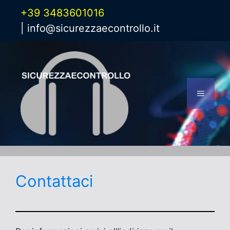
Vai
+39 3483601016
al
|
info@sicurezzaecontrollo.it
contenuto
Menu
Contattaci