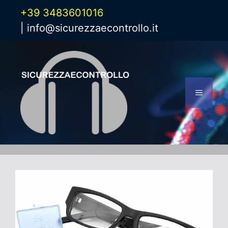
Vai
+39 3483601016
al
|
info@sicurezzaecontrollo.it
contenuto
Menu