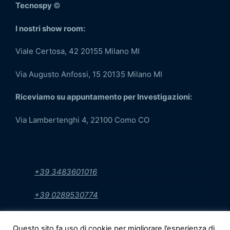
Tecnospy
©
I nostri show room:
Viale Certosa, 42 20155 Milano MI
Via Augusto Anfossi, 15 20135 Milano MI
Riceviamo su appuntamento per Investigazioni:
Via Lambertenghi 4, 22100 Como CO
+39 3483601016
+39 0289530774
info@sicurezzaecontrollo.it
Questo sito fa uso di cookie per migliorare l’esperienza di