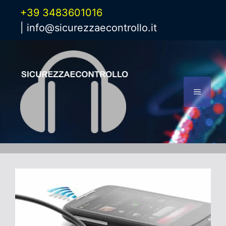
Vai
+39 3483601016
al
|
info@sicurezzaecontrollo.it
contenuto
Menu