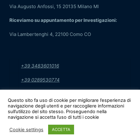
Via Augusto Anfossi, 15 20135 Milano MI
Riceviamo su appuntamento per Investigazioni:
Via Lambertenghi 4, 22100 Como CO
+39 3483601016
+39 0289530774
info@sicurezzaecontrollo.it
Questo sito fa uso di cookie per migliorare l’esperienza di
navigazione degli utenti e per raccogliere informazioni
sull’utilizzo del sito stesso. Proseguendo nella
navigazione si accetta l’uso di tutti i cookie
Copyright © 2017 - 2026 Powered by Tecnospy. ||
Viale Certosa, 42 20155 Milano MI || Via Augusto
Cookie settings
ACCETTA
Anfossi, 15 20135 Milano MI