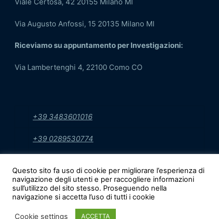
Viale Certosa, 42 20155 Milano MI
Via Augusto Anfossi, 15 20135 Milano MI
Riceviamo su appuntamento per Investigazioni:
Via Lambertenghi 4, 22100 Como CO
+39 3483601016
+39 0289530774
info@sicurezzaecontrollo.it
Questo sito fa uso di cookie per migliorare l’esperienza di
navigazione degli utenti e per raccogliere informazioni
sull’utilizzo del sito stesso. Proseguendo nella
navigazione si accetta l’uso di tutti i cookie
Copyright © 2017 - 2026 Powered by Tecnospy. ||
Viale Certosa, 42 20155 Milano MI || Via Augusto
Cookie settings
ACCETTA