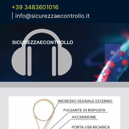
Vai
+39 3483601016
al
|
info@sicurezzaecontrollo.it
contenuto
Menu